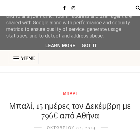
This site uses cookies from Google to deliver its services
and to analyze traffic. Your IP address and user-agent are
shared with Google along with performance and security
metrics to ensure quality of service, generate usage
statistics, and to detect and address abuse.
LEARN MORE
GOT IT
MENU
ΜΠΑΛΙ
Μπαλί, 15 ημέρες τον Δεκέμβρη με
796€ από Αθήνα
ΟΚΤΩΒΡΊΟΥ 02, 2024