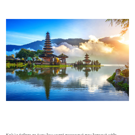
Καλώς ήρθατε σε έναν ξεχωριστό προορισμό που ξεπερνά κάθε