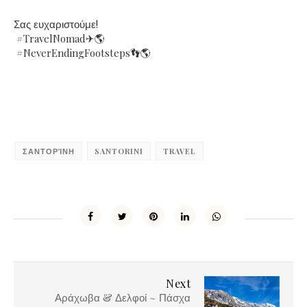
Σας ευχαριστούμε!
#TravelNomad✈🌎
#NeverEndingFootsteps👣🌎
ΣΑΝΤΟΡΊΝΗ
SANTORINI
TRAVEL
Next
Αράχωβα & Δελφοί ~ Πάσχα