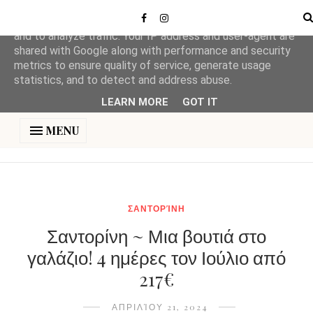
This site uses cookies from Google to deliver its services
and to analyze traffic. Your IP address and user-agent are
shared with Google along with performance and security
metrics to ensure quality of service, generate usage
statistics, and to detect and address abuse.
LEARN MORE
GOT IT
MENU
ΣΑΝΤΟΡΊΝΗ
Σαντορίνη ~ Μια βουτιά στο
γαλάζιο! 4 ημέρες τον Ιούλιο από
217€
ΑΠΡΙΛΊΟΥ 21, 2024